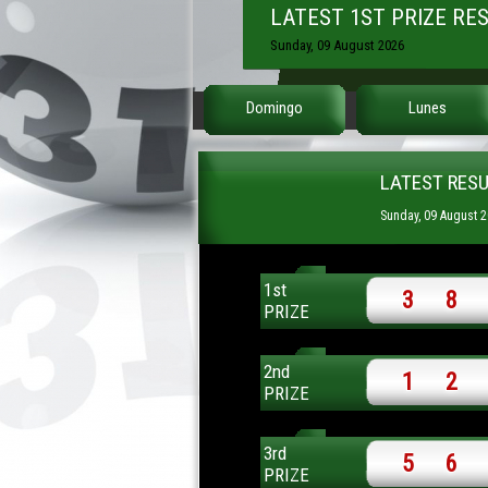
LATEST 1ST PRIZE RE
Sunday, 09 August 2026
Domingo
Lunes
LATEST RESU
Sunday, 09 August 
1st
3
8
PRIZE
2nd
1
2
PRIZE
3rd
5
6
PRIZE