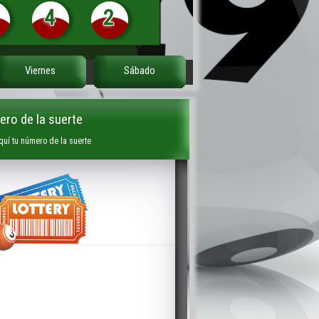
4
2
Viernes
Sábado
ro de la suerte
quí tu número de la suerte