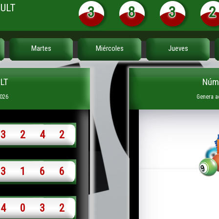
SULT
3
8
3
2
Martes
Miércoles
Jueves
LT
Núme
2026
Genera a
3
2
4
2
3
1
6
6
4
0
3
2